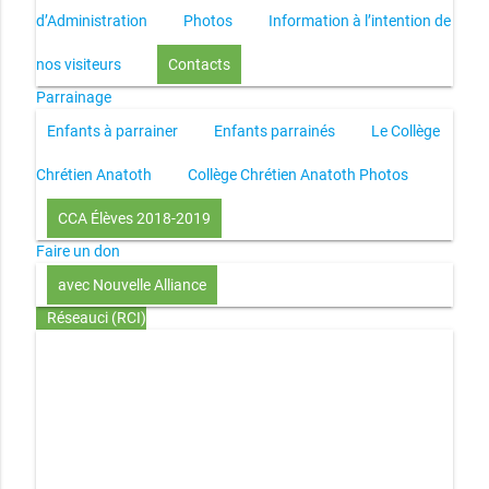
d’Administration
Photos
Information à l’intention de
nos visiteurs
Contacts
Parrainage
Enfants à parrainer
Enfants parrainés
Le Collège
Chrétien Anatoth
Collège Chrétien Anatoth Photos
CCA Élèves 2018-2019
Faire un don
avec Nouvelle Alliance
Réseauci (RCI)
Toute la Bible en UN an – présentation
Toute la Bible en
UN an – pdf
Through the Bible in ONE year
Le
disciple selon le coeur de Dieu
Jésus, le disciple et les
richesses
L’Église selon le coeur de Dieu
Couple et