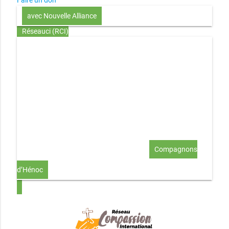
Faire un don
avec Nouvelle Alliance
Réseauci (RCI)
Toute la Bible en UN an – présentation
Toute la Bible en
UN an – pdf
Through the Bible in ONE year
Le
disciple selon le coeur de Dieu
Jésus, le disciple et les
richesses
L’Église selon le coeur de Dieu
Couple et
famille selon le coeur de Dieu
Investir (réflexion-prière)
Au-delà du coup de foudre… aimer !
Compagnons
d’Hénoc