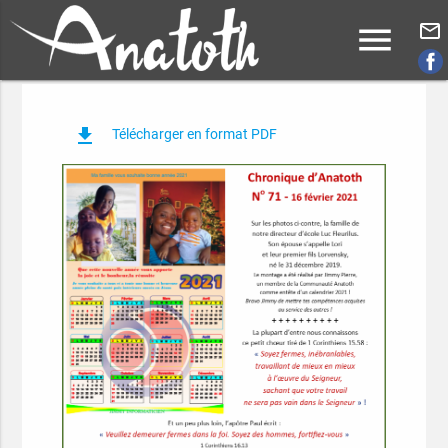
menu
mail_outline
file_download
Télécharger en format PDF