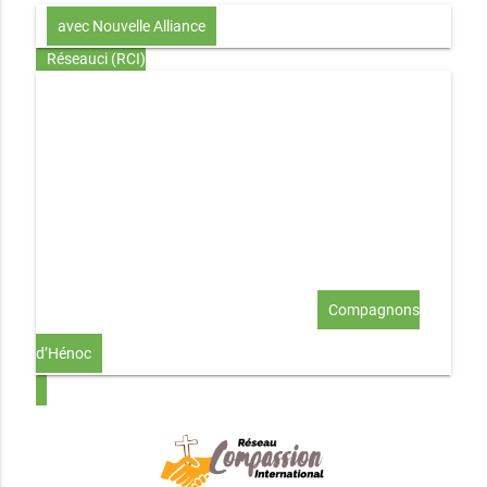
avec Nouvelle Alliance
Réseauci (RCI)
Toute la Bible en UN an – présentation
Toute la Bible en
UN an – pdf
Through the Bible in ONE year
Le
disciple selon le coeur de Dieu
Jésus, le disciple et les
richesses
L’Église selon le coeur de Dieu
Couple et
famille selon le coeur de Dieu
Investir (réflexion-prière)
Au-delà du coup de foudre… aimer !
Compagnons
d’Hénoc