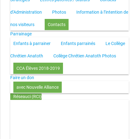
d’Administration
Photos
Information à l’intention de
nos visiteurs
Contacts
Parrainage
Enfants à parrainer
Enfants parrainés
Le Collège
Chrétien Anatoth
Collège Chrétien Anatoth Photos
CCA Élèves 2018-2019
Faire un don
avec Nouvelle Alliance
Réseauci (RCI)
Toute la Bible en UN an – présentation
Toute la Bible en
UN an – pdf
Through the Bible in ONE year
Le
disciple selon le coeur de Dieu
Jésus, le disciple et les