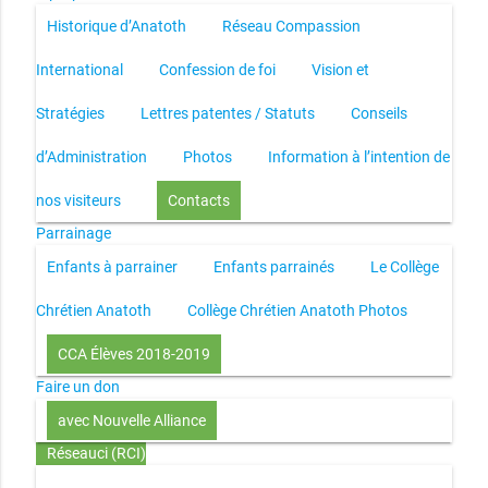
Historique d’Anatoth
Réseau Compassion
International
Confession de foi
Vision et
Stratégies
Lettres patentes / Statuts
Conseils
d’Administration
Photos
Information à l’intention de
nos visiteurs
Contacts
Parrainage
Enfants à parrainer
Enfants parrainés
Le Collège
Chrétien Anatoth
Collège Chrétien Anatoth Photos
CCA Élèves 2018-2019
Faire un don
avec Nouvelle Alliance
Réseauci (RCI)
Toute la Bible en UN an – présentation
Toute la Bible en