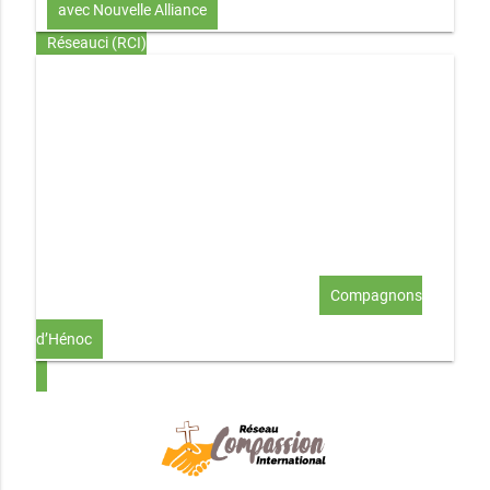
avec Nouvelle Alliance
Réseauci (RCI)
Toute la Bible en UN an – présentation
Toute la Bible en
UN an – pdf
Through the Bible in ONE year
Le
disciple selon le coeur de Dieu
Jésus, le disciple et les
richesses
L’Église selon le coeur de Dieu
Couple et
famille selon le coeur de Dieu
Investir (réflexion-prière)
Au-delà du coup de foudre… aimer !
Compagnons
d’Hénoc