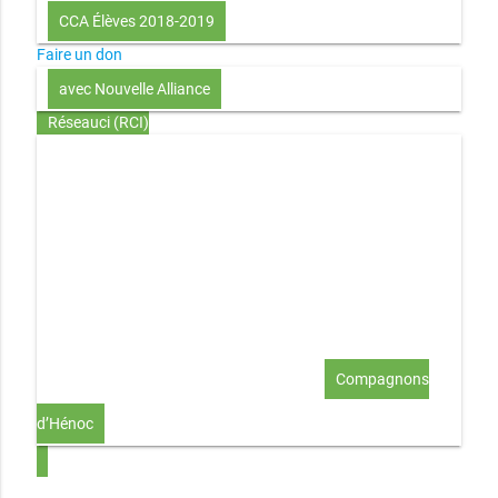
CCA Élèves 2018-2019
Faire un don
avec Nouvelle Alliance
Réseauci (RCI)
Toute la Bible en UN an – présentation
Toute la Bible en
UN an – pdf
Through the Bible in ONE year
Le
disciple selon le coeur de Dieu
Jésus, le disciple et les
richesses
L’Église selon le coeur de Dieu
Couple et
famille selon le coeur de Dieu
Investir (réflexion-prière)
Au-delà du coup de foudre… aimer !
Compagnons
d’Hénoc