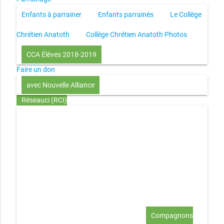
Enfants à parrainer
Enfants parrainés
Le Collège
Chrétien Anatoth
Collège Chrétien Anatoth Photos
CCA Élèves 2018-2019
Faire un don
avec Nouvelle Alliance
Réseauci (RCI)
Toute la Bible en UN an – présentation
Toute la Bible en
UN an – pdf
Through the Bible in ONE year
Le
disciple selon le coeur de Dieu
Jésus, le disciple et les
richesses
L’Église selon le coeur de Dieu
Couple et
famille selon le coeur de Dieu
Investir (réflexion-prière)
Au-delà du coup de foudre… aimer !
Compagnons