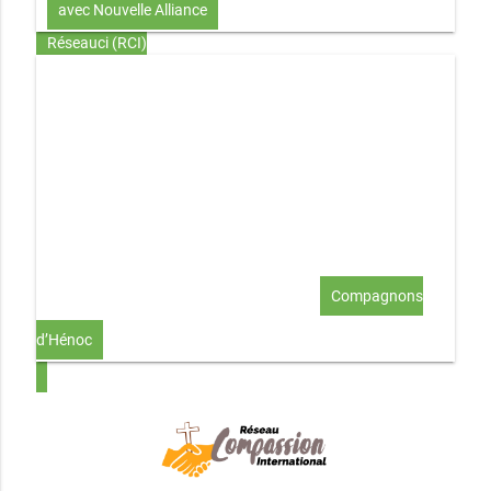
avec Nouvelle Alliance
Réseauci (RCI)
Toute la Bible en UN an – présentation
Toute la Bible en
UN an – pdf
Through the Bible in ONE year
Le
disciple selon le coeur de Dieu
Jésus, le disciple et les
richesses
L’Église selon le coeur de Dieu
Couple et
famille selon le coeur de Dieu
Investir (réflexion-prière)
Au-delà du coup de foudre… aimer !
Compagnons
d’Hénoc