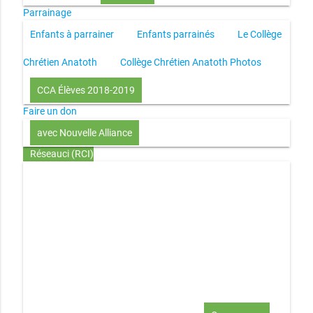
Parrainage
Enfants à parrainer
Enfants parrainés
Le Collège
Chrétien Anatoth
Collège Chrétien Anatoth Photos
CCA Élèves 2018-2019
Faire un don
avec Nouvelle Alliance
Réseauci (RCI)
Toute la Bible en UN an – présentation
Toute la Bible en
UN an – pdf
Through the Bible in ONE year
Le
disciple selon le coeur de Dieu
Jésus, le disciple et les
richesses
L’Église selon le coeur de Dieu
Couple et
famille selon le coeur de Dieu
Investir (réflexion-prière)