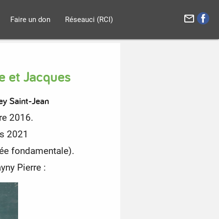
mail_outline
Faire un don
Réseauci (RCI)
e et Jacques
ey Saint-Jean
bre 2016.
is 2021
ée fondamentale).
yny Pierre :