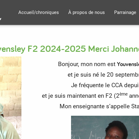
Accueil/chroniques
À propos de nous
Parrainage
uvensley F2 2024-2025 Merci Johann
Youvensl
Bonjour, mon nom est
et je suis né le 20 septem
Je fréquente le CCA depu
ème
et je suis maintenant en F2 (2
ann
Mon enseignante s’appelle Sta