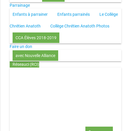
Parrainage
Enfants à parrainer
Enfants parrainés
Le Collège
Chrétien Anatoth
Collège Chrétien Anatoth Photos
CCA Élèves 2018-2019
Faire un don
avec Nouvelle Alliance
Réseauci (RCI)
Toute la Bible en UN an – présentation
Toute la Bible en
UN an – pdf
Through the Bible in ONE year
Le
disciple selon le coeur de Dieu
Jésus, le disciple et les
richesses
L’Église selon le coeur de Dieu
Couple et
famille selon le coeur de Dieu
Investir (réflexion-prière)