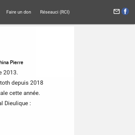
mail_outline
Faire un don
Réseauci (RCI)
ina Pierre
re 2013.
atoth depuis 2018
le cette année.
l Dieulique :