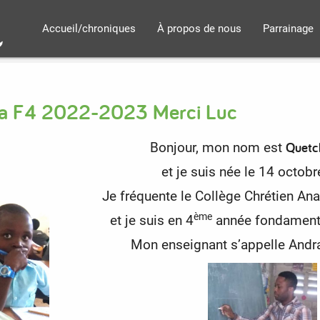
Accueil/chroniques
À propos de nous
Parrainage
ina F4 2022-2023 Merci Luc
Quetch
Bonjour, mon nom est
et je suis née le 14 octob
Je fréquente le Collège Chrétien An
ème
et je suis en 4
année fondamenta
Mon enseignant s’appelle Andra