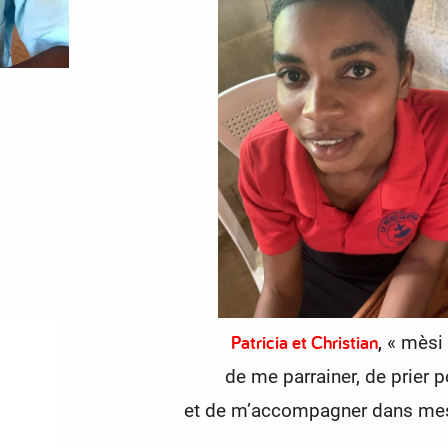
Patricia et Christian
,
« mèsi 
de me parrainer,
de prier 
et de m’accompagner dans mes