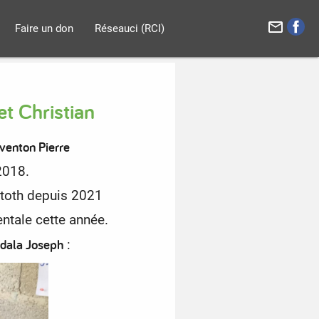
mail_outline
Faire un don
Réseauci (RCI)
t Christian
venton Pierre
 2018.
atoth depuis 2021
ntale cette année.
dala Joseph
: