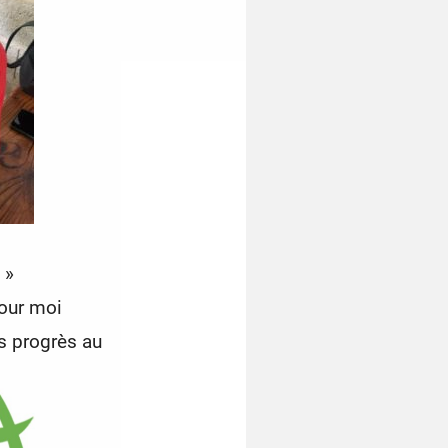
 »
pour moi
 progrès au