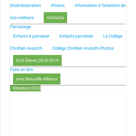
d’Administration
Photos
Information à l’intention de
nos visiteurs
Contacts
Parrainage
Enfants à parrainer
Enfants parrainés
Le Collège
Chrétien Anatoth
Collège Chrétien Anatoth Photos
CCA Élèves 2018-2019
Faire un don
avec Nouvelle Alliance
Réseauci (RCI)
Toute la Bible en UN an – présentation
Toute la Bible en
UN an – pdf
Through the Bible in ONE year
Le
disciple selon le coeur de Dieu
Jésus, le disciple et les
richesses
L’Église selon le coeur de Dieu
Couple et