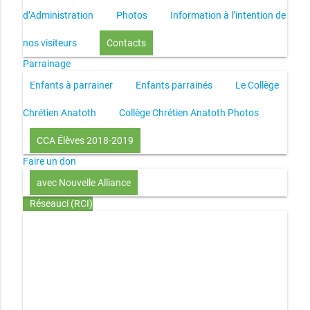
d’Administration
Photos
Information à l’intention de
nos visiteurs
Contacts
Parrainage
Enfants à parrainer
Enfants parrainés
Le Collège
Chrétien Anatoth
Collège Chrétien Anatoth Photos
CCA Élèves 2018-2019
Faire un don
avec Nouvelle Alliance
Réseauci (RCI)
Toute la Bible en UN an – présentation
Toute la Bible en
UN an – pdf
Through the Bible in ONE year
Le
disciple selon le coeur de Dieu
Jésus, le disciple et les
richesses
L’Église selon le coeur de Dieu
Couple et