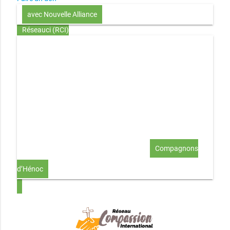
avec Nouvelle Alliance
Réseauci (RCI)
Toute la Bible en UN an – présentation
Toute la Bible en
UN an – pdf
Through the Bible in ONE year
Le
disciple selon le coeur de Dieu
Jésus, le disciple et les
richesses
L’Église selon le coeur de Dieu
Couple et
famille selon le coeur de Dieu
Investir (réflexion-prière)
Au-delà du coup de foudre… aimer !
Compagnons
d’Hénoc