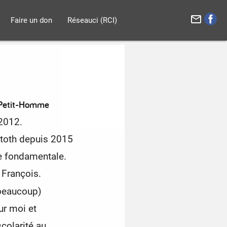
mail_outline
Faire un don
Réseauci (RCI)
Petit-Homme
 2012.
atoth depuis 2015
 fondamentale.
 François.
 beaucoup)
ur moi et
olarité au