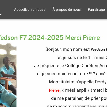
Accueil/chroniques
À propos de nous
Parrainage
edson F7 2024-2025 Merci Pierre
Wedson 
Bonjour, mon nom est
et je suis né le 11 mars
Je fréquente le Collège Chrétien An
ème
et je suis maintenant en 7
année
Mon titulaire s’appelle Dordy
Pierre,
« mèsi anpil » (merci
de me parrainer, de prier po
de m’accompagner dans ma sc