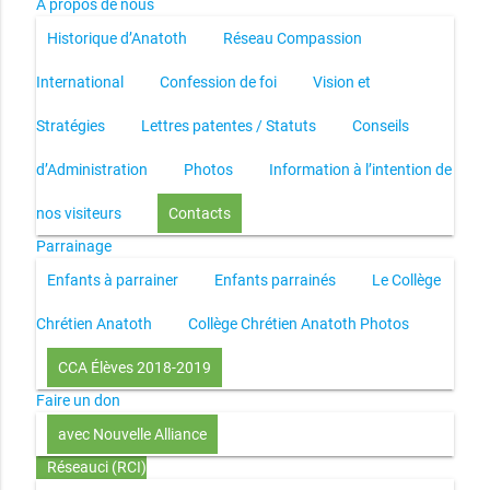
À propos de nous
Historique d’Anatoth
Réseau Compassion
International
Confession de foi
Vision et
Stratégies
Lettres patentes / Statuts
Conseils
d’Administration
Photos
Information à l’intention de
nos visiteurs
Contacts
Parrainage
Enfants à parrainer
Enfants parrainés
Le Collège
Chrétien Anatoth
Collège Chrétien Anatoth Photos
CCA Élèves 2018-2019
Faire un don
avec Nouvelle Alliance
Réseauci (RCI)