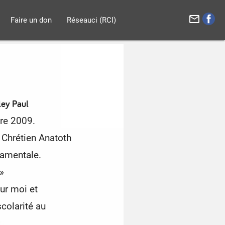
mail_outline
Faire un don
Réseauci (RCI)
ley Paul
bre 2009.
 Chrétien Anatoth
amentale.
»
our moi et
olarité au