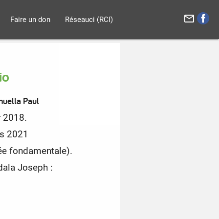
mail_outline
Faire un don
Réseauci (RCI)
io
uella Paul
r 2018.
is 2021
e fondamentale).
dala Joseph :