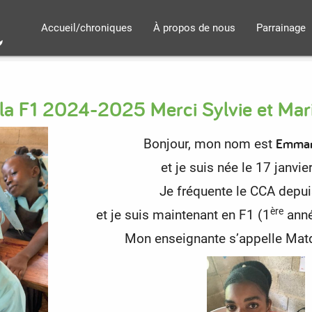
Accueil/chroniques
À propos de nous
Parrainage
a F1 2024-2025 Merci Sylvie et Mar
Emman
Bonjour, mon nom est
et je suis née le 17 janvie
Je fréquente le CCA depu
ère
et je suis maintenant en F1 (1
anné
Mon enseignante s’appelle Mat