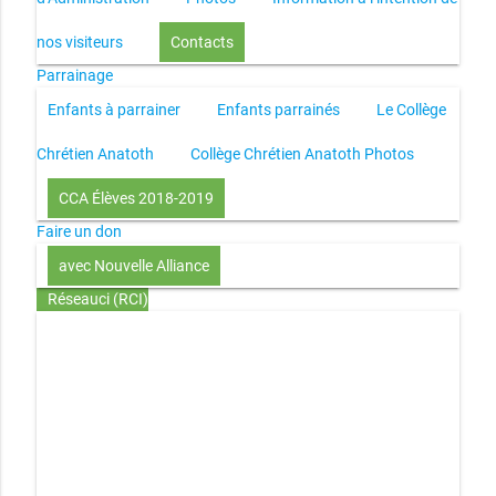
nos visiteurs
Contacts
Parrainage
Enfants à parrainer
Enfants parrainés
Le Collège
Chrétien Anatoth
Collège Chrétien Anatoth Photos
CCA Élèves 2018-2019
Faire un don
avec Nouvelle Alliance
Réseauci (RCI)
Toute la Bible en UN an – présentation
Toute la Bible en
UN an – pdf
Through the Bible in ONE year
Le
disciple selon le coeur de Dieu
Jésus, le disciple et les
richesses
L’Église selon le coeur de Dieu
Couple et