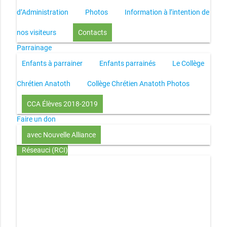
d’Administration
Photos
Information à l’intention de
nos visiteurs
Contacts
Parrainage
Enfants à parrainer
Enfants parrainés
Le Collège
Chrétien Anatoth
Collège Chrétien Anatoth Photos
CCA Élèves 2018-2019
Faire un don
avec Nouvelle Alliance
Réseauci (RCI)
Toute la Bible en UN an – présentation
Toute la Bible en
UN an – pdf
Through the Bible in ONE year
Le
disciple selon le coeur de Dieu
Jésus, le disciple et les
richesses
L’Église selon le coeur de Dieu
Couple et