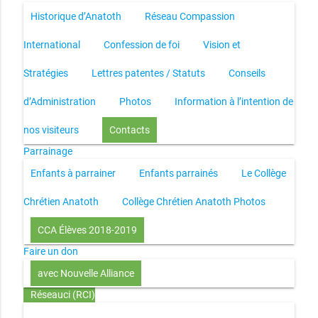
Historique d’Anatoth
Réseau Compassion
International
Confession de foi
Vision et
Stratégies
Lettres patentes / Statuts
Conseils
d’Administration
Photos
Information à l’intention de
nos visiteurs
Contacts
Parrainage
Enfants à parrainer
Enfants parrainés
Le Collège
Chrétien Anatoth
Collège Chrétien Anatoth Photos
CCA Élèves 2018-2019
Faire un don
avec Nouvelle Alliance
Réseauci (RCI)
Toute la Bible en UN an – présentation
Toute la Bible en