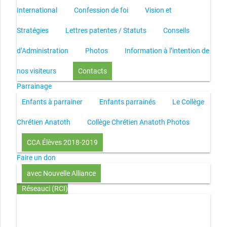
International
Confession de foi
Vision et
Stratégies
Lettres patentes / Statuts
Conseils
d’Administration
Photos
Information à l’intention de
nos visiteurs
Contacts
Parrainage
Enfants à parrainer
Enfants parrainés
Le Collège
Chrétien Anatoth
Collège Chrétien Anatoth Photos
CCA Élèves 2018-2019
Faire un don
avec Nouvelle Alliance
Réseauci (RCI)
Toute la Bible en UN an – présentation
Toute la Bible en
UN an – pdf
Through the Bible in ONE year
Le