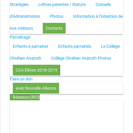
Stratégies
Lettres patentes / Statuts
Conseils
d’Administration
Photos
Information à l’intention de
nos visiteurs
Contacts
Parrainage
Enfants à parrainer
Enfants parrainés
Le Collège
Chrétien Anatoth
Collège Chrétien Anatoth Photos
CCA Élèves 2018-2019
Faire un don
avec Nouvelle Alliance
Réseauci (RCI)
Toute la Bible en UN an – présentation
Toute la Bible en
UN an – pdf
Through the Bible in ONE year
Le
disciple selon le coeur de Dieu
Jésus, le disciple et les