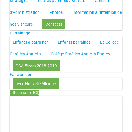
Stratégies
Lettres patentes / Statuts
Conseils
d’Administration
Photos
Information à l’intention de
nos visiteurs
Contacts
Parrainage
Enfants à parrainer
Enfants parrainés
Le Collège
Chrétien Anatoth
Collège Chrétien Anatoth Photos
CCA Élèves 2018-2019
Faire un don
avec Nouvelle Alliance
Réseauci (RCI)
Toute la Bible en UN an – présentation
Toute la Bible en
UN an – pdf
Through the Bible in ONE year
Le
disciple selon le coeur de Dieu
Jésus, le disciple et les