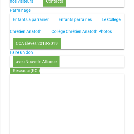
nos visiteurs
Contacts
Parrainage
Enfants à parrainer
Enfants parrainés
Le Collège
Chrétien Anatoth
Collège Chrétien Anatoth Photos
CCA Élèves 2018-2019
Faire un don
avec Nouvelle Alliance
Réseauci (RCI)
Toute la Bible en UN an – présentation
Toute la Bible en
UN an – pdf
Through the Bible in ONE year
Le
disciple selon le coeur de Dieu
Jésus, le disciple et les
richesses
L’Église selon le coeur de Dieu
Couple et
famille selon le coeur de Dieu
Investir (réflexion-prière)