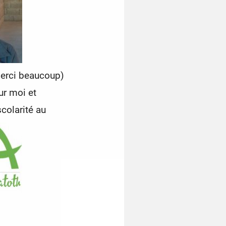
(merci beaucoup)
ur moi et
olarité au