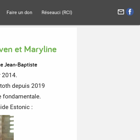
mail_outline
Faire un don
Réseauci (RCI)
ven et Maryline
le Jean-Baptiste
r 2014.
atoth depuis 2019
 fondamentale.
ide Estonic :