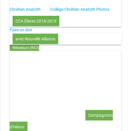
Chrétien Anatoth
Collège Chrétien Anatoth Photos
CCA Élèves 2018-2019
Faire un don
avec Nouvelle Alliance
Réseauci (RCI)
Toute la Bible en UN an – présentation
Toute la Bible en
UN an – pdf
Through the Bible in ONE year
Le
disciple selon le coeur de Dieu
Jésus, le disciple et les
richesses
L’Église selon le coeur de Dieu
Couple et
famille selon le coeur de Dieu
Investir (réflexion-prière)
Au-delà du coup de foudre… aimer !
Compagnons
d’Hénoc