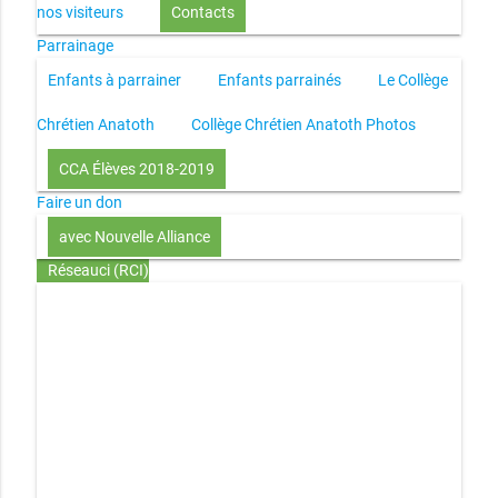
nos visiteurs
Contacts
Parrainage
Enfants à parrainer
Enfants parrainés
Le Collège
Chrétien Anatoth
Collège Chrétien Anatoth Photos
CCA Élèves 2018-2019
Faire un don
avec Nouvelle Alliance
Réseauci (RCI)
Toute la Bible en UN an – présentation
Toute la Bible en
UN an – pdf
Through the Bible in ONE year
Le
disciple selon le coeur de Dieu
Jésus, le disciple et les
richesses
L’Église selon le coeur de Dieu
Couple et
famille selon le coeur de Dieu
Investir (réflexion-prière)