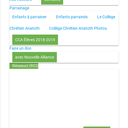
Parrainage
Enfants à parrainer
Enfants parrainés
Le Collège
Chrétien Anatoth
Collège Chrétien Anatoth Photos
CCA Élèves 2018-2019
Faire un don
avec Nouvelle Alliance
Réseauci (RCI)
Toute la Bible en UN an – présentation
Toute la Bible en
UN an – pdf
Through the Bible in ONE year
Le
disciple selon le coeur de Dieu
Jésus, le disciple et les
richesses
L’Église selon le coeur de Dieu
Couple et
famille selon le coeur de Dieu
Investir (réflexion-prière)