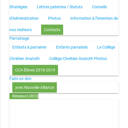
Stratégies
Lettres patentes / Statuts
Conseils
d’Administration
Photos
Information à l’intention de
nos visiteurs
Contacts
Parrainage
Enfants à parrainer
Enfants parrainés
Le Collège
Chrétien Anatoth
Collège Chrétien Anatoth Photos
CCA Élèves 2018-2019
Faire un don
avec Nouvelle Alliance
Réseauci (RCI)
Toute la Bible en UN an – présentation
Toute la Bible en
UN an – pdf
Through the Bible in ONE year
Le
disciple selon le coeur de Dieu
Jésus, le disciple et les