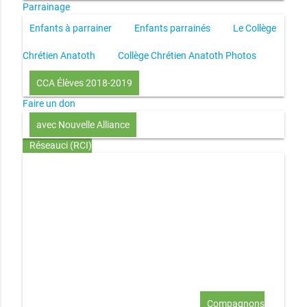
Parrainage
Enfants à parrainer
Enfants parrainés
Le Collège
Chrétien Anatoth
Collège Chrétien Anatoth Photos
CCA Élèves 2018-2019
Faire un don
avec Nouvelle Alliance
Réseauci (RCI)
Toute la Bible en UN an – présentation
Toute la Bible en
UN an – pdf
Through the Bible in ONE year
Le
disciple selon le coeur de Dieu
Jésus, le disciple et les
richesses
L’Église selon le coeur de Dieu
Couple et
famille selon le coeur de Dieu
Investir (réflexion-prière)
Au-delà du coup de foudre… aimer !
Compagnons