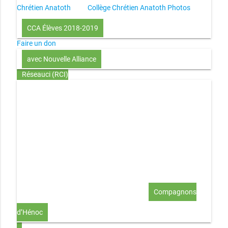
Chrétien Anatoth
Collège Chrétien Anatoth Photos
CCA Élèves 2018-2019
Faire un don
avec Nouvelle Alliance
Réseauci (RCI)
Toute la Bible en UN an – présentation
Toute la Bible en
UN an – pdf
Through the Bible in ONE year
Le
disciple selon le coeur de Dieu
Jésus, le disciple et les
richesses
L’Église selon le coeur de Dieu
Couple et
famille selon le coeur de Dieu
Investir (réflexion-prière)
Au-delà du coup de foudre… aimer !
Compagnons
d’Hénoc