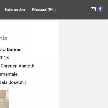
mail_outline
Faire un don
Réseauci (RCI)
nis
ara Dorime
 2018.
 Chrétien Anatoth
amentale.
dala Joseph :