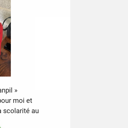
anpil »
pour moi et
scolarité au