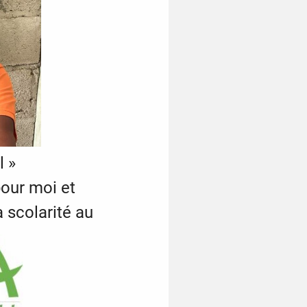
l »
pour moi et
scolarité au