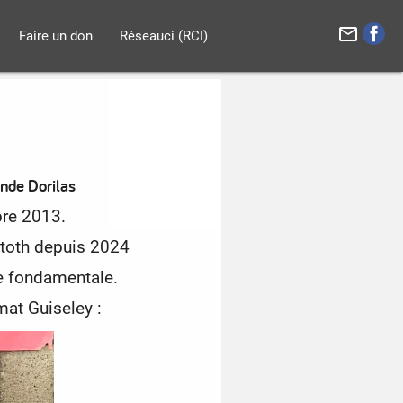
mail_outline
Faire un don
Réseauci (RCI)
nde Dorilas
bre 2013.
atoth depuis 2024
 fondamentale.
at Guiseley :