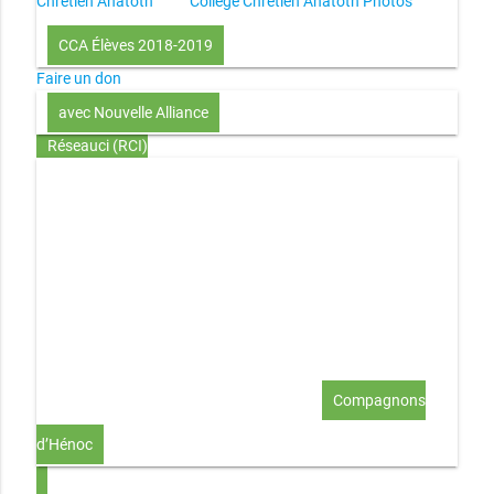
Chrétien Anatoth
Collège Chrétien Anatoth Photos
CCA Élèves 2018-2019
Faire un don
avec Nouvelle Alliance
Réseauci (RCI)
Toute la Bible en UN an – présentation
Toute la Bible en
UN an – pdf
Through the Bible in ONE year
Le
disciple selon le coeur de Dieu
Jésus, le disciple et les
richesses
L’Église selon le coeur de Dieu
Couple et
famille selon le coeur de Dieu
Investir (réflexion-prière)
Au-delà du coup de foudre… aimer !
Compagnons
d’Hénoc