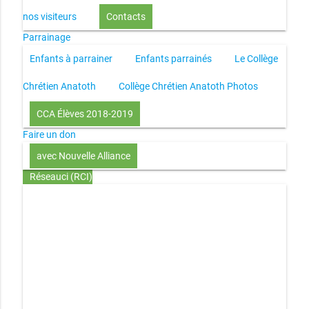
nos visiteurs
Contacts
Parrainage
Enfants à parrainer
Enfants parrainés
Le Collège
Chrétien Anatoth
Collège Chrétien Anatoth Photos
CCA Élèves 2018-2019
Faire un don
avec Nouvelle Alliance
Réseauci (RCI)
Toute la Bible en UN an – présentation
Toute la Bible en
UN an – pdf
Through the Bible in ONE year
Le
disciple selon le coeur de Dieu
Jésus, le disciple et les
richesses
L’Église selon le coeur de Dieu
Couple et
famille selon le coeur de Dieu
Investir (réflexion-prière)