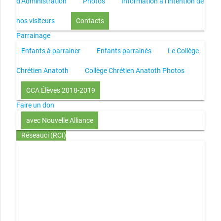
d’Administration
Photos
Information à l’intention de
nos visiteurs
Contacts
Parrainage
Enfants à parrainer
Enfants parrainés
Le Collège
Chrétien Anatoth
Collège Chrétien Anatoth Photos
CCA Élèves 2018-2019
Faire un don
avec Nouvelle Alliance
Réseauci (RCI)
Toute la Bible en UN an – présentation
Toute la Bible en
UN an – pdf
Through the Bible in ONE year
Le
disciple selon le coeur de Dieu
Jésus, le disciple et les
richesses
L’Église selon le coeur de Dieu
Couple et