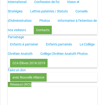
International
Confession de foi
Vision et
Stratégies
Lettres patentes / Statuts
Conseils
d’Administration
Photos
Information à l’intention de
nos visiteurs
Contacts
Parrainage
Enfants à parrainer
Enfants parrainés
Le Collège
Chrétien Anatoth
Collège Chrétien Anatoth Photos
CCA Élèves 2018-2019
Faire un don
avec Nouvelle Alliance
Réseauci (RCI)
Toute la Bible en UN an – présentation
Toute la Bible en
UN an – pdf
Through the Bible in ONE year
Le