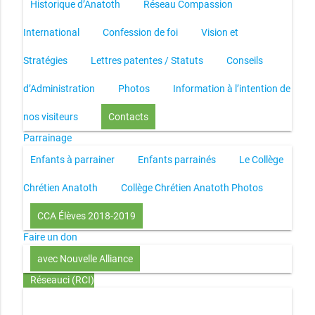
Historique d’Anatoth
Réseau Compassion
International
Confession de foi
Vision et
Stratégies
Lettres patentes / Statuts
Conseils
d’Administration
Photos
Information à l’intention de
nos visiteurs
Contacts
Parrainage
Enfants à parrainer
Enfants parrainés
Le Collège
Chrétien Anatoth
Collège Chrétien Anatoth Photos
CCA Élèves 2018-2019
Faire un don
avec Nouvelle Alliance
Réseauci (RCI)
Toute la Bible en UN an – présentation
Toute la Bible en