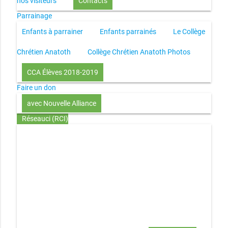
nos visiteurs
Contacts
Parrainage
Enfants à parrainer
Enfants parrainés
Le Collège
Chrétien Anatoth
Collège Chrétien Anatoth Photos
CCA Élèves 2018-2019
Faire un don
avec Nouvelle Alliance
Réseauci (RCI)
Toute la Bible en UN an – présentation
Toute la Bible en
UN an – pdf
Through the Bible in ONE year
Le
disciple selon le coeur de Dieu
Jésus, le disciple et les
richesses
L’Église selon le coeur de Dieu
Couple et
famille selon le coeur de Dieu
Investir (réflexion-prière)