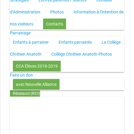
Stratégies
Lettres patentes / Statuts
Conseils
d’Administration
Photos
Information à l’intention de
nos visiteurs
Contacts
Parrainage
Enfants à parrainer
Enfants parrainés
Le Collège
Chrétien Anatoth
Collège Chrétien Anatoth Photos
CCA Élèves 2018-2019
Faire un don
avec Nouvelle Alliance
Réseauci (RCI)
Toute la Bible en UN an – présentation
Toute la Bible en
UN an – pdf
Through the Bible in ONE year
Le
disciple selon le coeur de Dieu
Jésus, le disciple et les