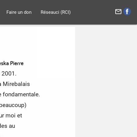
mail_outline
Faire un don
Réseauci (RCI)
ska Pierre
r 2001.
à Mirebalais
 fondamentale.
i beaucoup)
ur moi et
des au