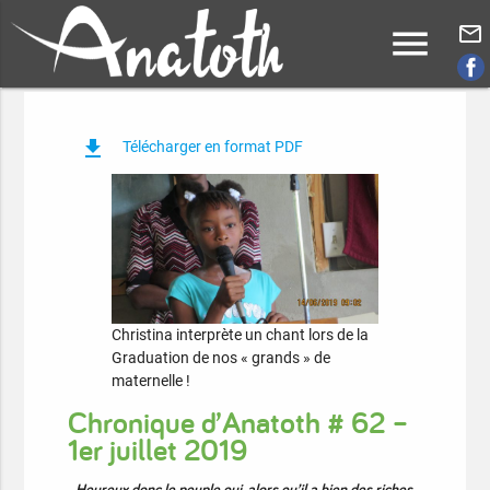
menu
mail_outline
file_download
Télécharger en format PDF
Christina interprète un chant lors de la
Graduation de nos « grands » de
maternelle !
Chronique d’Anatoth # 62 –
1er juillet 2019
Heureux donc le peuple qui, alors qu’il a bien des riches 