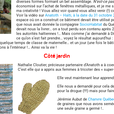
diverses formes formant un bel assemblage.
N’est-ce pas
économisé sur l’achat de fenêtres métalliques, et je me s
ma créativité ! Vous allez voir quand vous allez venir (!)
Voir la vidéo sur
Anatoth – Haïti, à la date du 31 octobre
espace où on a construit ce bâtiment devait être utilisé 
que nous avait donnée la compagnie
SocioHabitat
du Qué
devait nous la livrer… on a tout perdu son contenu après
les autorités haïtiennes !… Mais comme j’ai demandé à 
ce qu’on s’est fait prendre… voyez le résultat aujourd’hu
 quelque temps de classe de maternelle… et un jour (une fois le bâ
s à l’intérieur !… Ainsi va la vie !
Côté jardin
Nathalie Cloutier, précieuse partenaire d’Anatoth a à co
C’est elle qui a appris aux femmes à tricoter des « super-
Elle veut maintenant leur apprendr
Elle nous a demandé pour cela de
pour la drogue (!!!) mais pour faire
Jérémie Aubut de
Chanvre Québe
de graines que nous avons semée
une seule graine a germé !..