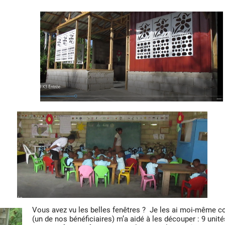
Vous avez vu les belles fenêtres ?
Je les ai moi-même co
(un de nos bénéficiaires) m’a aidé à les découper : 9 unité