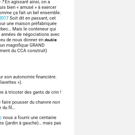
 ?
En agissant ainsi, on a
uis bien « amusé » à exercer
 comme ça fait un bel ensemble.
 2017
Soit dit en passant, cet
pour une maison préfabriquée
bec… Mais le conteneur qui
 2 années de négociations avec
double
Dieu de nous donner en
i : un magnifique GRAND
timent du CCA construit)
eur son autonomie financière.
lavettes »).
e à tricoter des gants de crin !
 faire pousser du chanvre non
 du fil…
c
nous a fourni une centaine
s (jardin à gauche)… mais pas