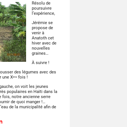
Résolu de
poursuivre
l’expérience,
Jérémie se
propose de
venir à
Anatoth cet
hiver avec de
nouvelles
graines…
À suivre !
 pousser des légumes avec des
r une X
fois !
ème
gauche, on voit les jeunes
très populaires en Haïti dans la
e fois, notre ancienne serre
ournir de quoi manger !…
eau de la municipalité afin de
on