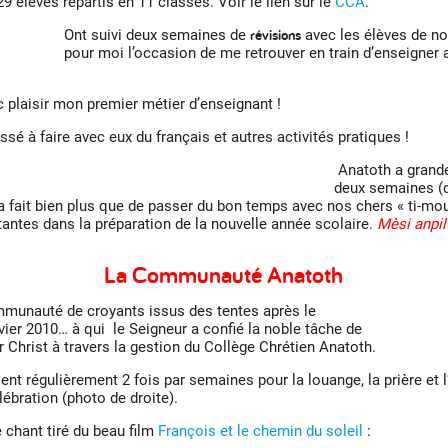
élèves répartis en 11 classes. Voir le lien sur le
CCA
.
révisions
Ont suivi deux semaines de
avec les élèves de n
pour moi l’occasion de me retrouver en train d’enseigner
c plaisir mon premier métier d’enseignant !
sé à faire avec eux du français et autres activités pratiques !
Anatoth a grand
deux semaines (d
e a fait bien plus que de passer du bon temps avec nos chers « ti-
stantes dans la préparation de la nouvelle année scolaire.
Mèsi anpil
La Communauté Anatoth
mmunauté de croyants issus des tentes après le
vier 2010… à qui le Seigneur a confié la noble tâche de
 Christ à travers la gestion du Collège Chrétien Anatoth.
nt régulièrement 2 fois par semaines pour la louange, la prière et l’
ébration (photo de droite).
 chant tiré du beau film
François et le chemin du soleil
: