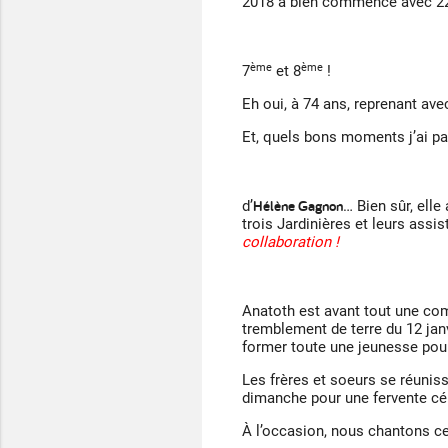
2018 a bien commencé avec 229 
ème
ème
7
et 8
!
Eh oui, à 74 ans, reprenant ave
Et, quels bons moments j’ai pas
Hélène Gagnon
d’
… Bien sûr, ell
trois Jardinières et leurs assi
collaboration !
Anatoth est avant tout une co
tremblement de terre du 12 jan
former toute une jeunesse pour
Les frères et soeurs se réunisse
dimanche pour une fervente cél
À l’occasion, nous chantons ce