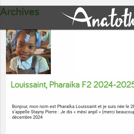
Archives
Louissaint, Pharaika F2 2024-202
Bonjour, mon nom est Pharaïka Louissaint et je suis née le 
s’appelle Stayny Pierre : Je dis « mèsi anpil » (merci beauco
décembre 2024