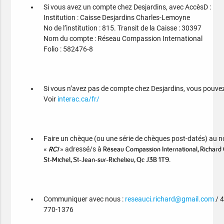
Si vous avez un compte chez Desjardins, avec AccèsD :
Institution : Caisse Desjardins Charles-Lemoyne
No de l’institution : 815. Transit de la Caisse : 30397
Nom du compte : Réseau Compassion International
Folio : 582476-8
Si vous n’avez pas de compte chez Desjardins, vous pouvez 
Voir
interac.ca/fr/
Faire un chèque (ou une série de chèques post-datés) au 
RCI
Réseau Compassion International, Richard 
«
» adressé/s à
St-Michel
, St-Jean-sur-Richelieu, Qc J3B 1T9
.
Communiquer avec nous :
reseauci.richard@gmail.com
/ 
770-1376