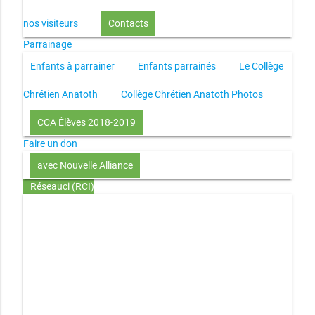
nos visiteurs
Contacts
Parrainage
Enfants à parrainer
Enfants parrainés
Le Collège
Chrétien Anatoth
Collège Chrétien Anatoth Photos
CCA Élèves 2018-2019
Faire un don
avec Nouvelle Alliance
Réseauci (RCI)
Toute la Bible en UN an – présentation
Toute la Bible en
UN an – pdf
Through the Bible in ONE year
Le
disciple selon le coeur de Dieu
Jésus, le disciple et les
richesses
L’Église selon le coeur de Dieu
Couple et