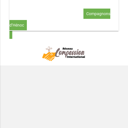
famille selon le coeur de Dieu
Investir (réflexion-prière)
Au-delà du coup de foudre… aimer !
Compagnons
d’Hénoc